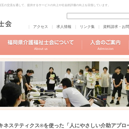
相互の交流を通して、提供するサービスの向上や社会的評価の向上を目指しています。
|
アクセス
|
求人情報
|
リンク集
|
資料請求・お
キネステティクス®を使った「人にやさしい介助アプロ